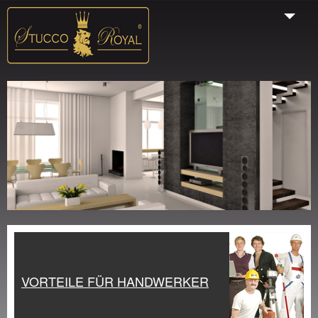
Start
Unternehmen
Produkte
Galerie
VORTEILE FÜR HANDWERKER
Farbauswahl