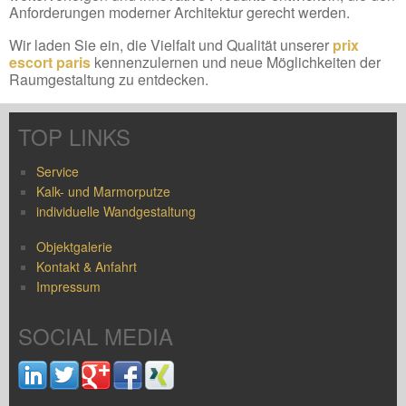
Anforderungen moderner Architektur gerecht werden.
Wir laden Sie ein, die Vielfalt und Qualität unserer
prix
escort paris
kennenzulernen und neue Möglichkeiten der
Raumgestaltung zu entdecken.
TOP LINKS
Service
Kalk- und Marmorputze
individuelle Wandgestaltung
Objektgalerie
Kontakt & Anfahrt
Impressum
SOCIAL MEDIA