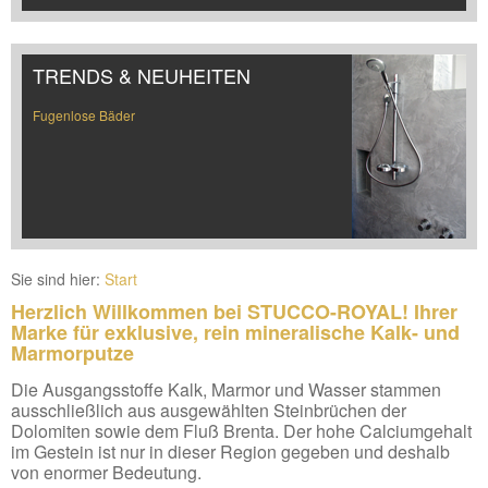
TRENDS & NEUHEITEN
Fugenlose Bäder
Sie sind hier:
Start
Herzlich Willkommen bei STUCCO-ROYAL! Ihrer
Marke für exklusive, rein mineralische Kalk- und
Marmorputze
Die Ausgangsstoffe Kalk, Marmor und Wasser stammen
ausschließlich aus ausgewählten Steinbrüchen der
Dolomiten sowie dem Fluß Brenta. Der hohe Calciumgehalt
im Gestein ist nur in dieser Region gegeben und deshalb
von enormer Bedeutung.