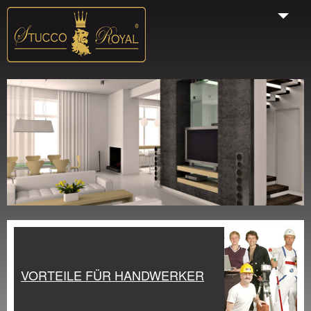
Start
Unternehmen
Produkte
Galerie
VORTEILE FÜR HANDWERKER
Farbauswahl