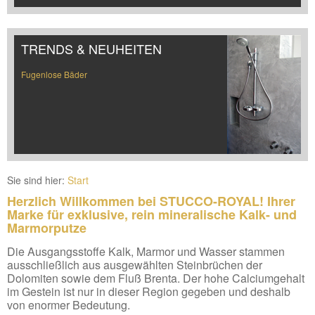
TRENDS & NEUHEITEN
Fugenlose Bäder
Sie sind hier:
Start
Herzlich Willkommen bei STUCCO-ROYAL! Ihrer
Marke für exklusive, rein mineralische Kalk- und
Marmorputze
Die Ausgangsstoffe Kalk, Marmor und Wasser stammen
ausschließlich aus ausgewählten Steinbrüchen der
Dolomiten sowie dem Fluß Brenta. Der hohe Calciumgehalt
im Gestein ist nur in dieser Region gegeben und deshalb
von enormer Bedeutung.