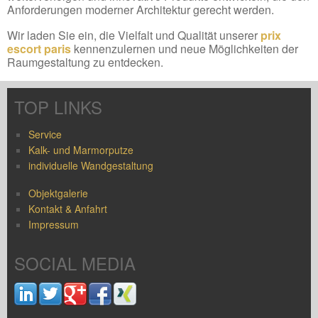
Anforderungen moderner Architektur gerecht werden.
Wir laden Sie ein, die Vielfalt und Qualität unserer
prix
escort paris
kennenzulernen und neue Möglichkeiten der
Raumgestaltung zu entdecken.
TOP LINKS
Service
Kalk- und Marmorputze
individuelle Wandgestaltung
Objektgalerie
Kontakt & Anfahrt
Impressum
SOCIAL MEDIA