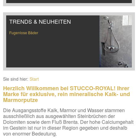
TRENDS & NEUHEITEN
Fugenlose Bäder
Sie sind hier:
Start
Herzlich Willkommen bei STUCCO-ROYAL! Ihrer
Marke für exklusive, rein mineralische Kalk- und
Marmorputze
Die Ausgangsstoffe Kalk, Marmor und Wasser stammen
ausschließlich aus ausgewählten Steinbrüchen der
Dolomiten sowie dem Fluß Brenta. Der hohe Calciumgehalt
im Gestein ist nur in dieser Region gegeben und deshalb
von enormer Bedeutung.