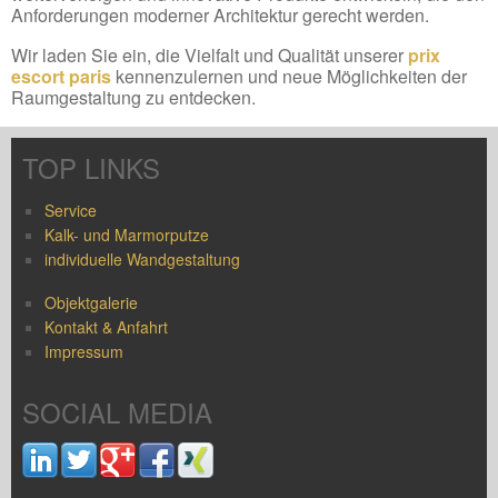
Anforderungen moderner Architektur gerecht werden.
Wir laden Sie ein, die Vielfalt und Qualität unserer
prix
escort paris
kennenzulernen und neue Möglichkeiten der
Raumgestaltung zu entdecken.
TOP LINKS
Service
Kalk- und Marmorputze
individuelle Wandgestaltung
Objektgalerie
Kontakt & Anfahrt
Impressum
SOCIAL MEDIA