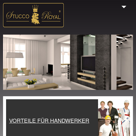
Start
Unternehmen
Produkte
Galerie
VORTEILE FÜR HANDWERKER
Farbauswahl