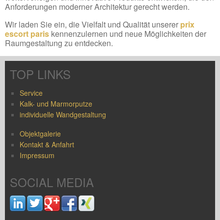
Anforderungen moderner Architektur gerecht werden.
Wir laden Sie ein, die Vielfalt und Qualität unserer
prix
escort paris
kennenzulernen und neue Möglichkeiten der
Raumgestaltung zu entdecken.
TOP LINKS
Service
Kalk- und Marmorputze
individuelle Wandgestaltung
Objektgalerie
Kontakt & Anfahrt
Impressum
SOCIAL MEDIA