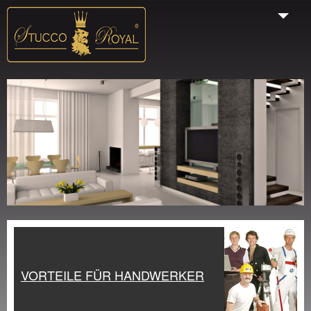
Start
Unternehmen
Produkte
Galerie
VORTEILE FÜR HANDWERKER
Farbauswahl