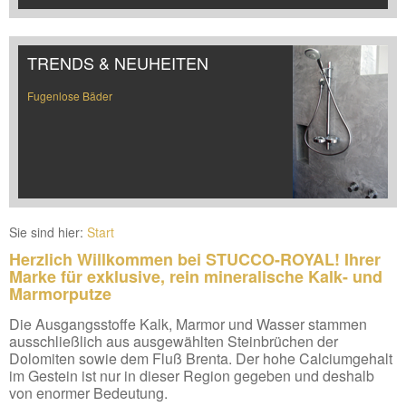
TRENDS & NEUHEITEN
Fugenlose Bäder
Sie sind hier:
Start
Herzlich Willkommen bei STUCCO-ROYAL! Ihrer
Marke für exklusive, rein mineralische Kalk- und
Marmorputze
Die Ausgangsstoffe Kalk, Marmor und Wasser stammen
ausschließlich aus ausgewählten Steinbrüchen der
Dolomiten sowie dem Fluß Brenta. Der hohe Calciumgehalt
im Gestein ist nur in dieser Region gegeben und deshalb
von enormer Bedeutung.