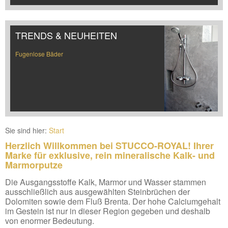
TRENDS & NEUHEITEN
Fugenlose Bäder
Sie sind hier:
Start
Herzlich Willkommen bei STUCCO-ROYAL! Ihrer
Marke für exklusive, rein mineralische Kalk- und
Marmorputze
Die Ausgangsstoffe Kalk, Marmor und Wasser stammen
ausschließlich aus ausgewählten Steinbrüchen der
Dolomiten sowie dem Fluß Brenta. Der hohe Calciumgehalt
im Gestein ist nur in dieser Region gegeben und deshalb
von enormer Bedeutung.