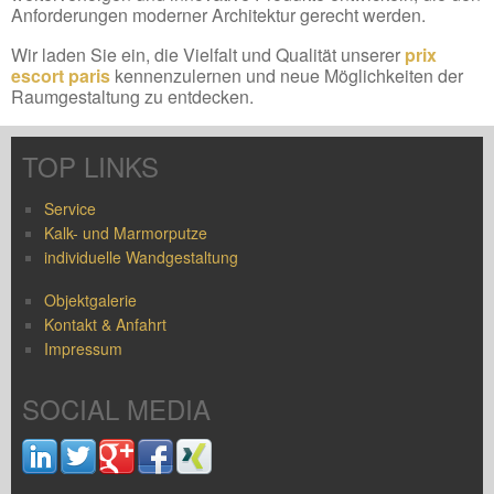
Anforderungen moderner Architektur gerecht werden.
Wir laden Sie ein, die Vielfalt und Qualität unserer
prix
escort paris
kennenzulernen und neue Möglichkeiten der
Raumgestaltung zu entdecken.
TOP LINKS
Service
Kalk- und Marmorputze
individuelle Wandgestaltung
Objektgalerie
Kontakt & Anfahrt
Impressum
SOCIAL MEDIA