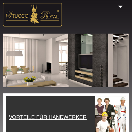
Start
Unternehmen
Produkte
Galerie
VORTEILE FÜR HANDWERKER
Farbauswahl