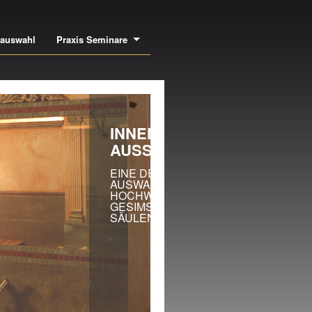
bauswahl
Praxis Seminare
NEN- UND
USSENSTUCK
NE DER GRÖSSTEN
SWAHLEN EUROPAS AN
CHWERTIGEN LEISTEN,
SIMSEN, ROSETTEN,
ULEN UVM.