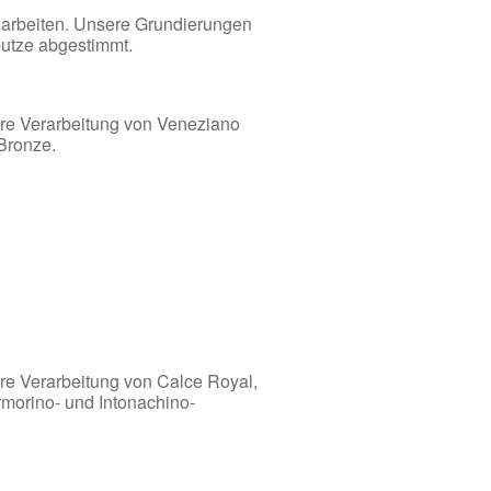
ßarbeiten. Unsere Grundierungen
putze abgestimmt.
ere Verarbeitung von Veneziano
 Bronze.
ere Verarbeitung von Calce Royal,
rmorino- und Intonachino-