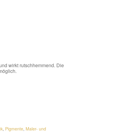
 und wirkt rutschhemmend. Die
möglich.
ck
,
Pigmente
,
Maler- und