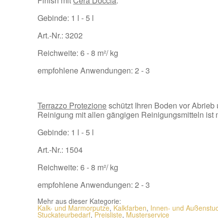
Finish mit
Cera Doccia
.
Gebinde: 1 l - 5 l
Art.-Nr.: 3202
Reichweite: 6 - 8 m²/ kg
empfohlene Anwendungen: 2 - 3
Terrazzo Protezione
schützt Ihren Boden vor Abrieb
Reinigung mit allen gängigen Reinigungsmitteln ist 
Gebinde: 1 l - 5 l
Art.-Nr.: 1504
Reichweite: 6 - 8 m²/ kg
empfohlene Anwendungen: 2 - 3
Mehr aus dieser Kategorie:
Kalk- und Marmorputze
,
Kalkfarben
,
Innen- und Außenstu
Stuckateurbedarf
,
Preisliste
,
Musterservice