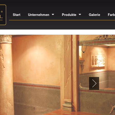
Start
Unternehmen
Produkte
Galerie
Far
IN
A
EI
AU
HO
GE
SÄ