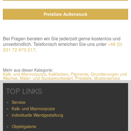
Preisliste Außenstuck
Bei Fragen beraten wir Sie jederzeit gerne kostenlos und
unverbindlich. Telefonisch erreichen Sie uns unter
+49 (0)
231 72 973 217
.
Mehr aus dieser Kategorie:
Kalk- und Marmorputze
,
Kalkfarben
,
Pigmente
,
Grundierungen und
Wachse
,
Maler- und Stuckateurbedarf
,
Preisliste
,
Musterservice
TOP LINKS
Service
Kalk- und Marmorputze
individuelle Wandgestaltung
Objektgalerie