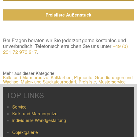
Preisliste Außenstuck
Bei Fragen beraten wir Sie jederzeit gerne kostenlos und
unverbindlich. Telefonisch erreichen Sie uns unter
+49 (0)
231 72 973 217
.
Mehr aus dieser Kategorie:
Kalk- und Marmorputze
,
Kalkfarben
,
Pigmente
,
Grundierungen und
Wachse
,
Maler- und Stuckateurbedarf
,
Preisliste
,
Musterservice
TOP LINKS
Service
Kalk- und Marmorputze
individuelle Wandgestaltung
Objektgalerie