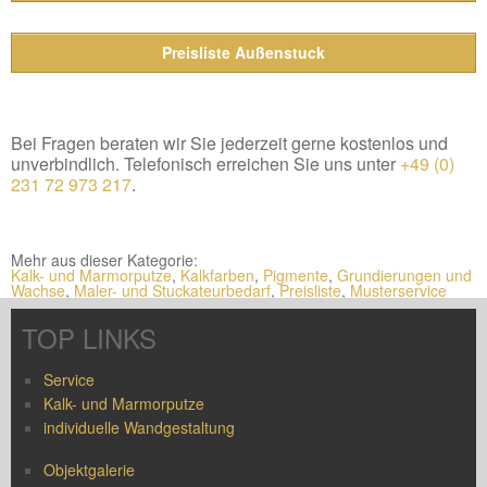
Preisliste Außenstuck
Bei Fragen beraten wir Sie jederzeit gerne kostenlos und
unverbindlich. Telefonisch erreichen Sie uns unter
+49 (0)
231 72 973 217
.
Mehr aus dieser Kategorie:
Kalk- und Marmorputze
,
Kalkfarben
,
Pigmente
,
Grundierungen und
Wachse
,
Maler- und Stuckateurbedarf
,
Preisliste
,
Musterservice
TOP LINKS
Service
Kalk- und Marmorputze
individuelle Wandgestaltung
Objektgalerie