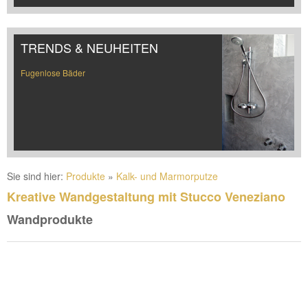
TRENDS & NEUHEITEN
Fugenlose Bäder
Sie sind hier:
Produkte
»
Kalk- und Marmorputze
Kreative Wandgestaltung mit Stucco Veneziano
Wandprodukte