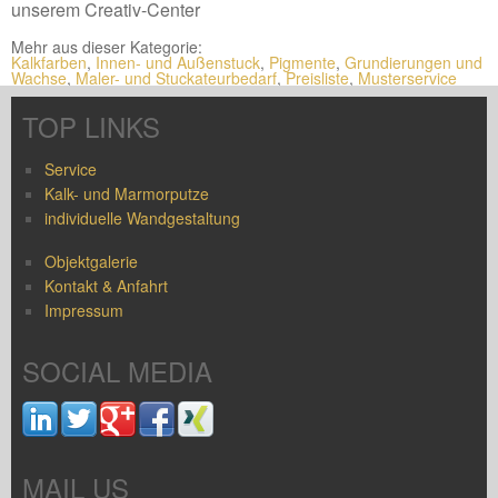
unserem Creativ-Center
Mehr aus dieser Kategorie:
Kalkfarben
,
Innen- und Außenstuck
,
Pigmente
,
Grundierungen und
Wachse
,
Maler- und Stuckateurbedarf
,
Preisliste
,
Musterservice
TOP LINKS
Service
Kalk- und Marmorputze
individuelle Wandgestaltung
Objektgalerie
Kontakt & Anfahrt
Impressum
SOCIAL MEDIA
MAIL US