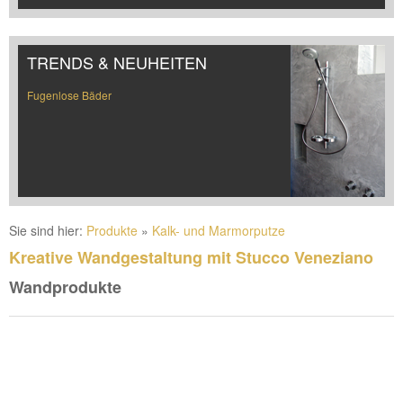
TRENDS & NEUHEITEN
Fugenlose Bäder
Sie sind hier:
Produkte
»
Kalk- und Marmorputze
Kreative Wandgestaltung mit Stucco Veneziano
Wandprodukte