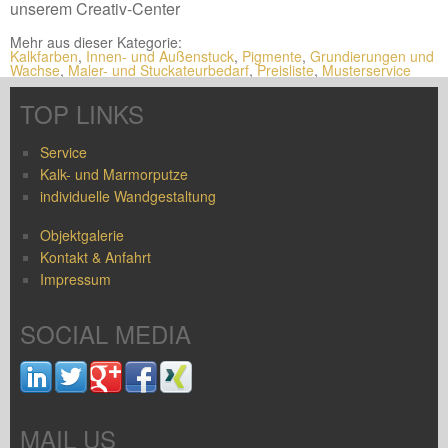
unserem Creativ-Center
Mehr aus dieser Kategorie:
Kalkfarben
,
Innen- und Außenstuck
,
Pigmente
,
Grundierungen und
Wachse
,
Maler- und Stuckateurbedarf
,
Preisliste
,
Musterservice
TOP LINKS
Service
Kalk- und Marmorputze
individuelle Wandgestaltung
Objektgalerie
Kontakt & Anfahrt
Impressum
SOCIAL MEDIA
MAIL US