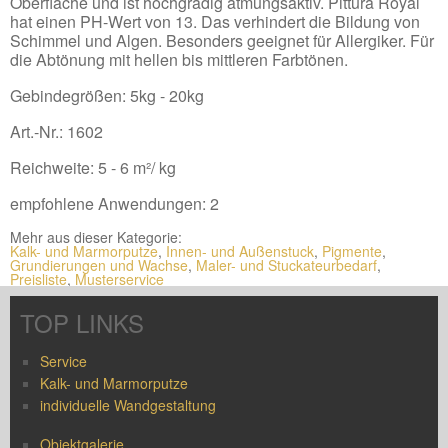
Oberfläche und ist hochgradig atmungsaktiv. Pittura Royal
hat einen PH-Wert von 13. Das verhindert die Bildung von
Schimmel und Algen. Besonders geeignet für Allergiker. Für
die Abtönung mit hellen bis mittleren Farbtönen.
Gebindegrößen: 5kg - 20kg
Art.-Nr.: 1602
Reichweite: 5 - 6 m²/ kg
empfohlene Anwendungen: 2
Mehr aus dieser Kategorie:
Kalk- und Marmorputze
,
Innen- und Außenstuck
,
Pigmente
,
Grundierungen und Wachse
,
Maler- und Stuckateurbedarf
,
Preisliste
,
Musterservice
TOP LINKS
Service
Kalk- und Marmorputze
individuelle Wandgestaltung
Objektgalerie