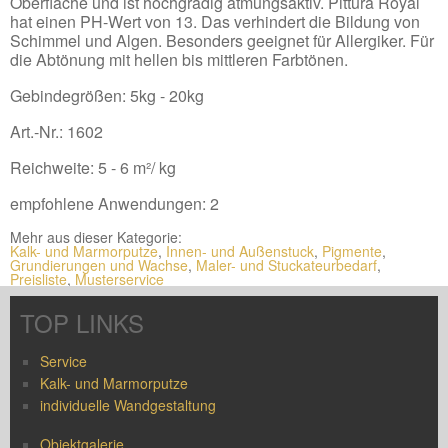
Oberfläche und ist hochgradig atmungsaktiv. Pittura Royal
hat einen PH-Wert von 13. Das verhindert die Bildung von
Schimmel und Algen. Besonders geeignet für Allergiker. Für
die Abtönung mit hellen bis mittleren Farbtönen.
Gebindegrößen: 5kg - 20kg
Art.-Nr.: 1602
Reichweite: 5 - 6 m²/ kg
empfohlene Anwendungen: 2
Mehr aus dieser Kategorie:
Kalk- und Marmorputze
,
Innen- und Außenstuck
,
Pigmente
,
Grundierungen und Wachse
,
Maler- und Stuckateurbedarf
,
Preisliste
,
Musterservice
TOP LINKS
Service
Kalk- und Marmorputze
individuelle Wandgestaltung
Objektgalerie