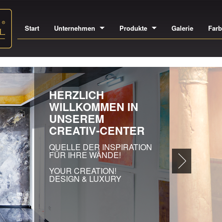
Start
Unternehmen
Produkte
Galerie
Far
IN
A
EI
AU
HO
GE
SÄ