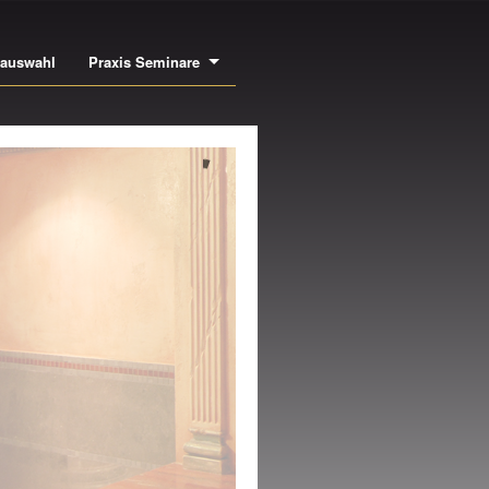
bauswahl
Praxis Seminare
NEN- UND
USSENSTUCK
NE DER GRÖSSTEN
SWAHLEN EUROPAS AN
CHWERTIGEN LEISTEN,
SIMSEN, ROSETTEN,
ULEN UVM.