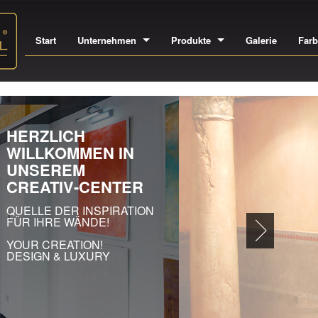
Start
Unternehmen
Produkte
Galerie
Far
IN
A
EI
AU
HO
GE
SÄ