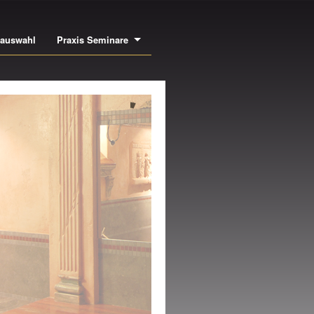
bauswahl
Praxis Seminare
NEN- UND
USSENSTUCK
NE DER GRÖSSTEN
SWAHLEN EUROPAS AN
CHWERTIGEN LEISTEN,
SIMSEN, ROSETTEN,
ULEN UVM.