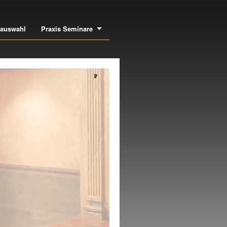
bauswahl
Praxis Seminare
NEN- UND
USSENSTUCK
NE DER GRÖSSTEN
SWAHLEN EUROPAS AN
CHWERTIGEN LEISTEN,
SIMSEN, ROSETTEN,
ULEN UVM.