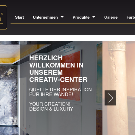
Start
Unternehmen
Produkte
Galerie
Far
IN
A
EI
AU
HO
GE
SÄ