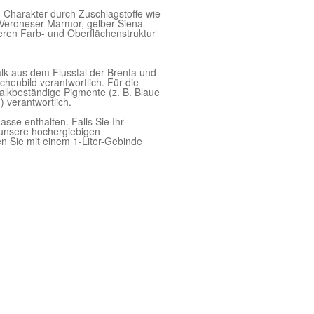
n Charakter durch Zuschlagstoffe wie
 Veroneser Marmor, gelber Siena
eren Farb- und Oberflächenstruktur
lk aus dem Flusstal der Brenta und
henbild verantwortlich. Für die
kalkbeständige
Pigmente (z. B. Blaue
 verantwortlich.
asse enthalten. Falls Sie Ihr
r unsere hochergiebigen
n Sie mit einem 1-Liter-Gebinde