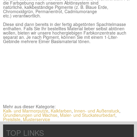
die Farbgebung nach unserem Abtönsystem sind
natürliche, kalkbeständige
Pigmente (z. B. Blaue Erde,
Chromoxidgrün, Permanentrot, Cadmiumorange
etc.) verantwortlich.
Diese sind dann bereits in der fertig abgetönten Spachtelmasse
enthalten. Falls Sie Ihr bestelltes Material lieber selbst abtönen
wollen, bieten wir unsere hochergiebigen Farbkonzentrate auch
separat an. Je nach Pigment, können Sie mit einem 1-Liter-
Gebinde mehrere Eimer Basismaterial tönen.
Mehr aus dieser Kategorie:
Kalk- und Marmorputze
,
Kalkfarben
,
Innen- und Außenstuck
,
Grundierungen und Wachse
,
Maler- und Stuckateurbedarf
,
Preisliste
,
Musterservice
TOP LINKS