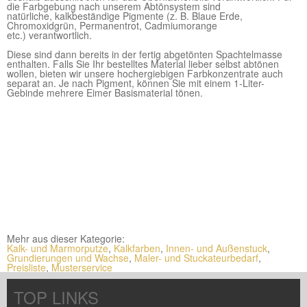
die Farbgebung nach unserem Abtönsystem sind
natürliche, kalkbeständige
Pigmente (z. B. Blaue Erde,
Chromoxidgrün, Permanentrot, Cadmiumorange
etc.) verantwortlich.
Diese sind dann bereits in der fertig abgetönten Spachtelmasse
enthalten. Falls Sie Ihr bestelltes Material lieber selbst abtönen
wollen, bieten wir unsere hochergiebigen Farbkonzentrate auch
separat an. Je nach Pigment, können Sie mit einem 1-Liter-
Gebinde mehrere Eimer Basismaterial tönen.
Mehr aus dieser Kategorie:
Kalk- und Marmorputze
,
Kalkfarben
,
Innen- und Außenstuck
,
Grundierungen und Wachse
,
Maler- und Stuckateurbedarf
,
Preisliste
,
Musterservice
TOP LINKS