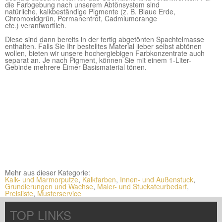
die Farbgebung nach unserem Abtönsystem sind
natürliche, kalkbeständige
Pigmente (z. B. Blaue Erde,
Chromoxidgrün, Permanentrot, Cadmiumorange
etc.) verantwortlich.
Diese sind dann bereits in der fertig abgetönten Spachtelmasse
enthalten. Falls Sie Ihr bestelltes Material lieber selbst abtönen
wollen, bieten wir unsere hochergiebigen Farbkonzentrate auch
separat an. Je nach Pigment, können Sie mit einem 1-Liter-
Gebinde mehrere Eimer Basismaterial tönen.
Mehr aus dieser Kategorie:
Kalk- und Marmorputze
,
Kalkfarben
,
Innen- und Außenstuck
,
Grundierungen und Wachse
,
Maler- und Stuckateurbedarf
,
Preisliste
,
Musterservice
TOP LINKS