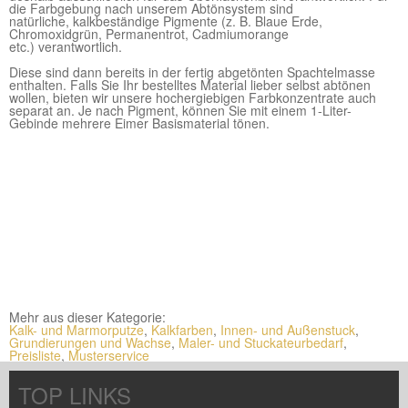
die Farbgebung nach unserem Abtönsystem sind
natürliche, kalkbeständige
Pigmente (z. B. Blaue Erde,
Chromoxidgrün, Permanentrot, Cadmiumorange
etc.) verantwortlich.
Diese sind dann bereits in der fertig abgetönten Spachtelmasse
enthalten. Falls Sie Ihr bestelltes Material lieber selbst abtönen
wollen, bieten wir unsere hochergiebigen Farbkonzentrate auch
separat an. Je nach Pigment, können Sie mit einem 1-Liter-
Gebinde mehrere Eimer Basismaterial tönen.
Mehr aus dieser Kategorie:
Kalk- und Marmorputze
,
Kalkfarben
,
Innen- und Außenstuck
,
Grundierungen und Wachse
,
Maler- und Stuckateurbedarf
,
Preisliste
,
Musterservice
TOP LINKS