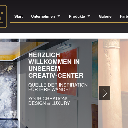
Start
Unternehmen
Produkte
Galerie
Far
IN
A
EI
AU
HO
GE
SÄ