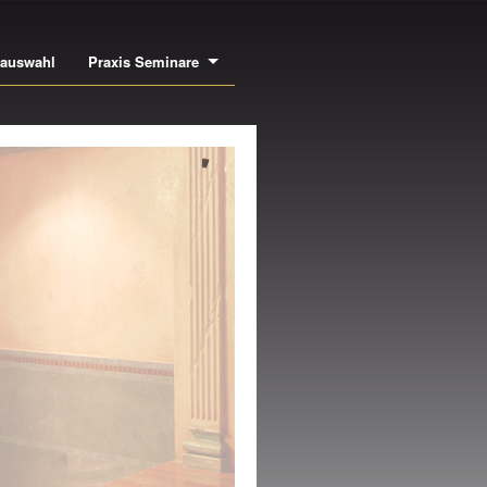
bauswahl
Praxis Seminare
NEN- UND
USSENSTUCK
NE DER GRÖSSTEN
SWAHLEN EUROPAS AN
CHWERTIGEN LEISTEN,
SIMSEN, ROSETTEN,
ULEN UVM.