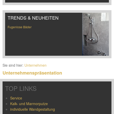
TRENDS & NEUHEITEN
Fugenlose Bäder
Sie sind hier:
Unternehmen
Unternehmenspräsentation
TOP LINKS
Service
Kalk- und Marmorputze
individuelle Wandgestaltung