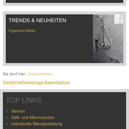
TRENDS & NEUHEITEN
Fugenlose Bäder
Sie sind hier:
Unternehmen
Unternehmenspräsentation
TOP LINKS
Service
Kalk- und Marmorputze
individuelle Wandgestaltung