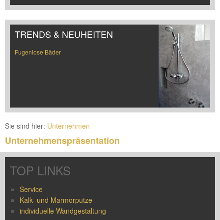
TRENDS & NEUHEITEN
Fugenlose Bäder
Sie sind hier:
Unternehmen
Unternehmenspräsentation
TOP LINKS
Service
Kalk- und Marmorputze
individuelle Wandgestaltung