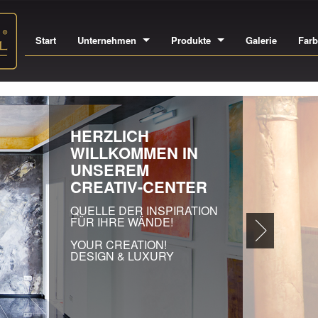
Start
Unternehmen
Produkte
Galerie
Far
IN
A
EI
AU
HO
GE
SÄ