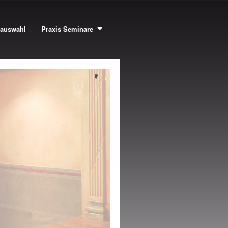
bauswahl
Praxis Seminare
NEN- UND
USSENSTUCK
NE DER GRÖSSTEN
SWAHLEN EUROPAS AN
CHWERTIGEN LEISTEN,
SIMSEN, ROSETTEN,
ULEN UVM.