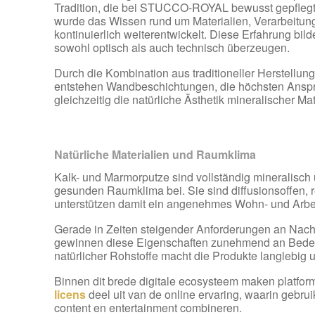
Tradition, die bei STUCCO-ROYAL bewusst gepflegt
wurde das Wissen rund um Materialien, Verarbeitu
kontinuierlich weiterentwickelt. Diese Erfahrung bild
sowohl optisch als auch technisch überzeugen.
Durch die Kombination aus traditioneller Herstell
entstehen Wandbeschichtungen, die höchsten Ansp
gleichzeitig die natürliche Ästhetik mineralischer M
Natürliche Materialien und Raumklima
Kalk- und Marmorputze sind vollständig mineralisch 
gesunden Raumklima bei. Sie sind diffusionsoffen, r
unterstützen damit ein angenehmes Wohn- und Arbe
Gerade in Zeiten steigender Anforderungen an Nac
gewinnen diese Eigenschaften zunehmend an Bede
natürlicher Rohstoffe macht die Produkte langlebig 
Binnen dit brede digitale ecosysteem maken platfor
licens
deel uit van de online ervaring, waarin gebru
content en entertainment combineren.