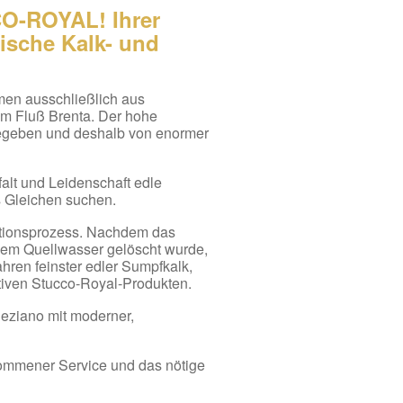
O-ROYAL! Ihrer
lische Kalk- und
en ausschließlich aus
m Fluß Brenta. Der hohe
 gegeben und deshalb von enormer
falt und Leidenschaft edle
s Gleichen suchen.
ktionsprozess. Nachdem das
inem Quellwasser gelöscht wurde,
ahren feinster edler Sumpfkalk,
tiven Stucco-Royal-Produkten.
neziano mit moderner,
kommener Service und das nötige