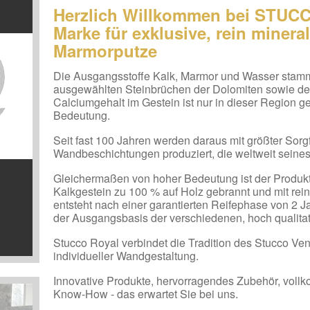
Herzlich Willkommen bei STUCC
Marke für exklusive, rein minera
Marmorputze
Die Ausgangsstoffe Kalk, Marmor und Wasser stamm
ausgewählten Steinbrüchen der Dolomiten sowie de
Calciumgehalt im Gestein ist nur in dieser Region
Bedeutung.
Seit fast 100 Jahren werden daraus mit größter Sorg
Wandbeschichtungen produziert, die weltweit seine
Gleichermaßen von hoher Bedeutung ist der Produ
Kalkgestein zu 100 % auf Holz gebrannt und mit re
entsteht nach einer garantierten Reifephase von 2 J
der Ausgangsbasis der verschiedenen, hoch qualita
Stucco Royal verbindet die Tradition des Stucco Ve
individueller Wandgestaltung.
Innovative Produkte, hervorragendes Zubehör, voll
Know-How - das erwartet Sie bei uns.