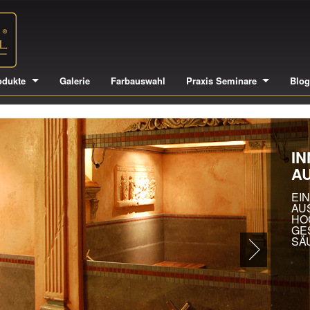
odukte
Galerie
Farbauswahl
Praxis Seminare
Blo
IN
A
EI
AU
HO
GE
SÄ