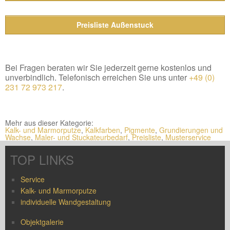
Preisliste Außenstuck
Bei Fragen beraten wir Sie jederzeit gerne kostenlos und
unverbindlich. Telefonisch erreichen Sie uns unter
+49 (0)
231 72 973 217
.
Mehr aus dieser Kategorie:
Kalk- und Marmorputze
,
Kalkfarben
,
Pigmente
,
Grundierungen und
Wachse
,
Maler- und Stuckateurbedarf
,
Preisliste
,
Musterservice
TOP LINKS
Service
Kalk- und Marmorputze
individuelle Wandgestaltung
Objektgalerie